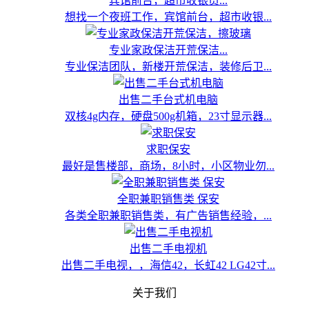
宾馆前台，超市收银员...
想找一个夜班工作，宾馆前台，超市收银...
专业家政保洁开荒保洁...
专业保洁团队，新楼开荒保洁，装修后卫...
出售二手台式机电脑
双核4g内存，硬盘500g机箱，23寸显示器...
求职保安
最好是售楼部，商场，8小时，小区物业勿...
全职兼职销售类 保安
各类全职兼职销售类，有广告销售经验，...
出售二手电视机
出售二手电视，，海信42，长虹42 LG42寸...
关于我们