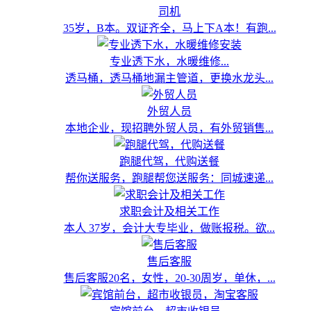
司机
35岁，B本。双证齐全，马上下A本！有跑...
专业透下水，水暖维修...
透马桶，透马桶地漏主管道，更换水龙头...
外贸人员
本地企业，现招聘外贸人员，有外贸销售...
跑腿代驾，代购送餐
帮你送服务，跑腿帮您送服务：同城速递...
求职会计及相关工作
本人 37岁，会计大专毕业，做账报税。欲...
售后客服
售后客服20名，女性，20-30周岁，单休，...