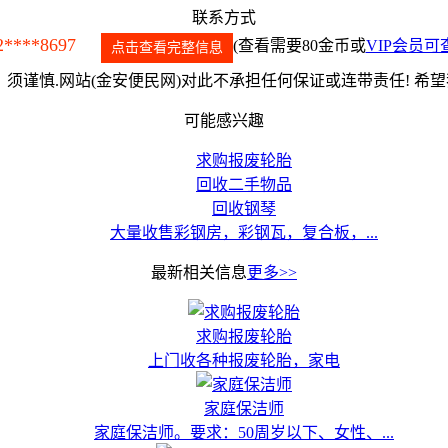
联系方式
2****8697
(查看需要80金币或
VIP会员可
点击查看完整信息
须谨慎.网站(金安便民网)对此不承担任何保证或连带责任! 希
可能感兴趣
求购报废轮胎
回收二手物品
回收钢琴
大量收售彩钢房，彩钢瓦，复合板，...
最新相关信息
更多>>
求购报废轮胎
上门收各种报废轮胎，家电
家庭保洁师
家庭保洁师。要求：50周岁以下、女性、...