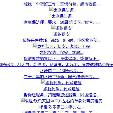
想找一个夜班工作，宾馆前台，超市收银...
家庭保洁师
家庭保洁师。要求：50周岁以下、女性、...
求职保安
最好是售楼部，商场，8小时，小区物业勿...
急招保洁，保安，客服...
保洁要求55岁以下，身体健康，能坚持正...
水暖电工，钻眼砸墙，...
二十六年的水暖工师傅：暖气维修改造，...
跑腿代驾，代购送餐
帮你送服务，跑腿帮您送服务：同城速递...
求租:欢乐家园50平方左...