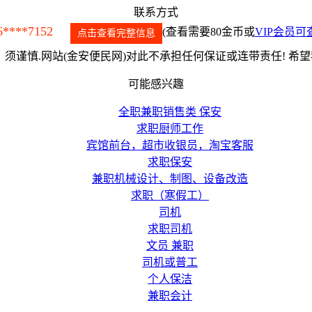
联系方式
6****7152
(查看需要80金币或
VIP会员可
点击查看完整信息
须谨慎.网站(金安便民网)对此不承担任何保证或连带责任! 希
可能感兴趣
全职兼职销售类 保安
求职厨师工作
宾馆前台，超市收银员，淘宝客服
求职保安
兼职机械设计、制图、设备改造
求职（寒假工）
司机
求职司机
文员 兼职
司机或普工
个人保洁
兼职会计