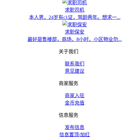
求职司机
本人男，24岁有c1证，驾龄两年。想求一...
求职保安
最好是售楼部，商场，8小时，小区物业勿...
关于我们
联系我们
意见建议
商家服务
商家入驻
金币充值
信息服务
发布信息
信息置顶/加红