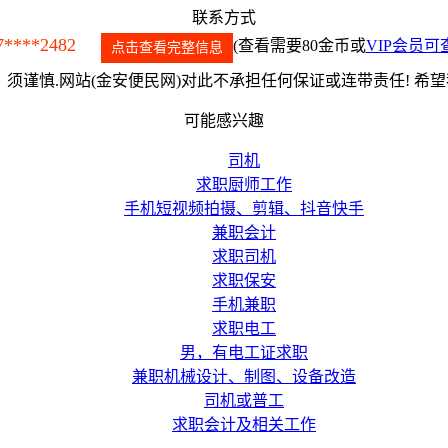
联系方式
7****2482
(查看需要80金币或
VIP会员可
点击查看完整信息
须谨慎.网站(金安便民网)对此不承担任何保证或连带责任! 希
可能感兴趣
司机
求职厨师工作
手机短视频拍摄、剪辑、抖音快手
兼职会计
求职司机
求职保安
手机兼职
求职电工
男，有电工证求职
兼职机械设计、制图、设备改造
司机或普工
求职会计及相关工作