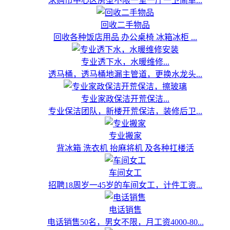
求购市中心区房型不限一室一厅一卫简单...
回收二手物品
回收各种饭店用品 办公桌椅 冰箱冰柜 ...
专业透下水，水暖维修...
透马桶，透马桶地漏主管道，更换水龙头...
专业家政保洁开荒保洁...
专业保洁团队，新楼开荒保洁，装修后卫...
专业搬家
背冰箱 洗衣机 抬麻将机 及各种扛楼活
车间女工
招聘18周岁一45岁的车间女工，计件工资...
电话销售
电话销售50名，男女不限，月工资4000-80...